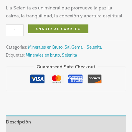
L a Selenita es un mineral que promueve la paz, la
calma, la tranquilidad, la conexión y apertura espiritual.
Monolito
AÑADIR AL CARRITO
de
Selenita
Categorías:
Minerales en Bruto
,
Sal Gema - Selenita
cantidad
Etiquetas:
Minerales en bruto
,
Selenita
Guaranteed Safe Checkout
Descripción