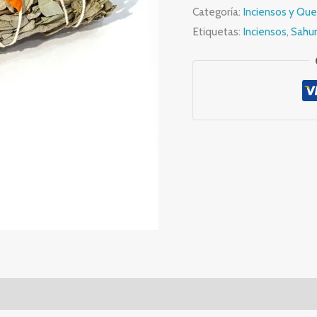
con
Categoría:
Inciensos y Qu
Pétalos
Etiquetas:
Inciensos
,
Sahu
7
Chakras
cantidad
es (0)