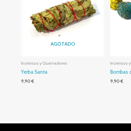
AGOTADO
Inciensos y Quemadores
Inciensos
Yerba Santa
Bombas d
9,90
€
9,90
€