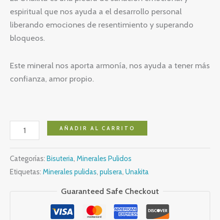
espiritual que nos ayuda a el desarrollo personal
liberando emociones de resentimiento y superando
bloqueos.
Este mineral nos aporta armonía, nos ayuda a tener más
confianza, amor propio.
Pulsera
AÑADIR AL CARRITO
de
Chip
Categorías:
Bisuteria
,
Minerales Pulidos
de
Etiquetas:
Minerales pulidas
,
pulsera
,
Unakita
Unakita
Guaranteed Safe Checkout
cantidad