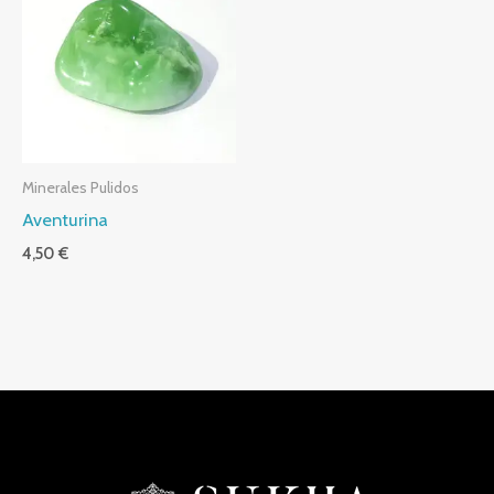
Minerales Pulidos
Aventurina
4,50
€