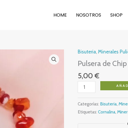
HOME
NOSOTROS
SHOP
Bisuteria
,
Minerales Pul
Pulsera de Chip
5,00
€
Pulsera
AÑAD
de
Chip
Categorías:
Bisuteria
,
Mine
de
Etiquetas:
Cornalina
,
Miner
Cornalina
cantidad