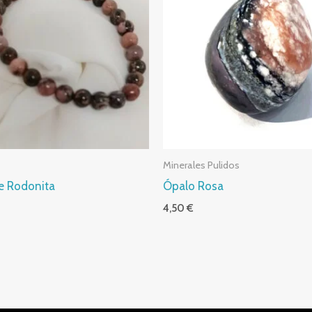
Minerales Pulidos
de Rodonita
Ópalo Rosa
4,50
€