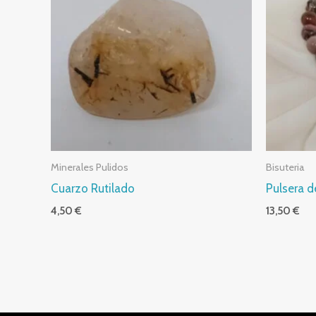
Minerales Pulidos
Bisuteria
Cuarzo Rutilado
Pulsera 
4,50
€
13,50
€