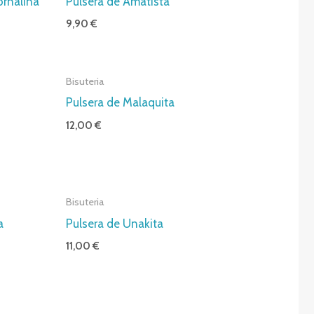
ornalina
Pulsera de Amatista
9,90
€
Bisuteria
Pulsera de Malaquita
12,00
€
Bisuteria
a
Pulsera de Unakita
11,00
€