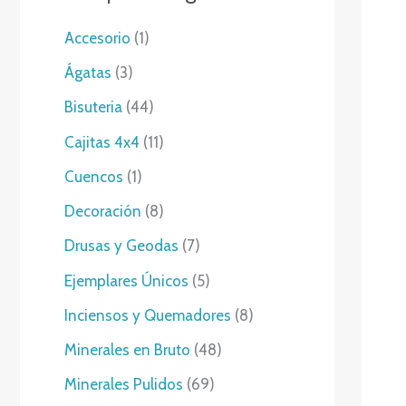
1
Accesorio
1
p
3
Ágatas
3
r
p
4
Bisuteria
44
o
r
4
1
Cajitas 4x4
11
d
o
p
1
1
Cuencos
1
u
d
r
p
p
8
Decoración
8
c
u
o
r
r
p
7
Drusas y Geodas
7
t
c
d
o
o
r
p
5
Ejemplares Únicos
5
o
t
u
d
d
o
r
p
8
Inciensos y Quemadores
8
o
c
u
u
d
o
r
p
s
4
Minerales en Bruto
48
t
c
c
u
d
o
r
8
o
6
Minerales Pulidos
69
t
t
c
u
d