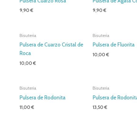
Pulsera Cuarzo Rosa
Pulsera de Ágata C
9,90
€
9,90
€
Bisuteria
Bisuteria
Pulsera de Cuarzo Cristal de
Pulsera de Fluorita
Roca
10,00
€
10,00
€
Bisuteria
Bisuteria
Pulsera de Rodonita
Pulsera de Rodonit
11,00
€
13,50
€