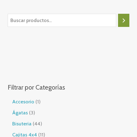
B
u
s
c
a
r
Filtrar por Categorías
1
Accesorio
1
p
3
Ágatas
3
r
p
4
Bisuteria
44
o
r
4
1
Cajitas 4x4
11