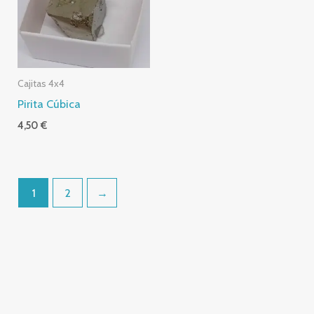
Cajitas 4x4
Pirita Cúbica
4,50
€
1
2
→