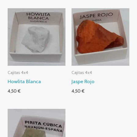
Cajitas 4x4
Cajitas 4x4
Howlita Blanca
Jaspe Rojo
4,50
€
4,50
€