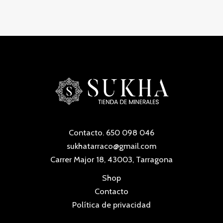
o
r
s
t
c
c
u
d
o
o
t
t
c
u
d
s
o
o
t
c
u
s
s
o
t
c
s
o
t
s
o
s
Contacto. 650 098 046
sukhatarraco@gmail.com
Carrer Major 18, 43003, Tarragona
Shop
Contacto
Política de privacidad