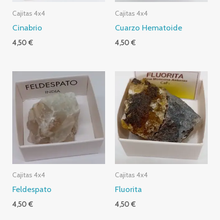
Cajitas 4x4
Cajitas 4x4
Cinabrio
Cuarzo Hematoide
4,50
€
4,50
€
Cajitas 4x4
Cajitas 4x4
Feldespato
Fluorita
4,50
€
4,50
€