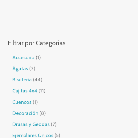
c
a
r
Filtrar por Categorías
1
Accesorio
1
p
3
Ágatas
3
r
p
4
Bisuteria
44
o
r
4
1
Cajitas 4x4
11
d
o
p
1
1
Cuencos
1
u
d
r
p
p
8
Decoración
8
c
u
o
r
r
p
7
Drusas y Geodas
7
t
c
d
o
o
r
p
5
Ejemplares Únicos
5
o
t