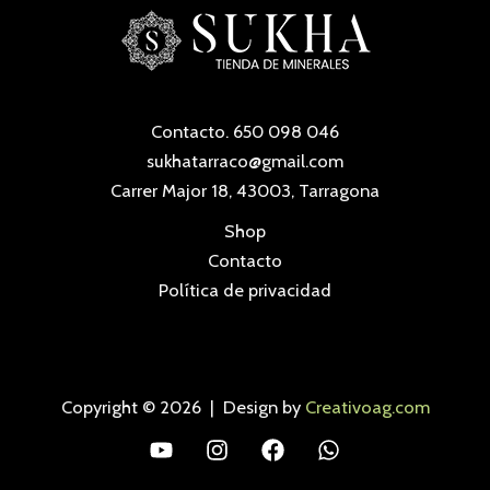
s
o
t
s
o
s
Contacto. 650 098 046
sukhatarraco@gmail.com
Carrer Major 18, 43003, Tarragona
Shop
Contacto
Política de privacidad
Copyright © 2026 | Design by
Creativoag.com