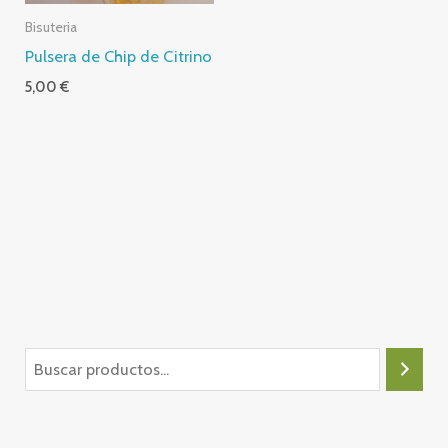
Bisuteria
Pulsera de Chip de Citrino
5,00
€
B
u
s