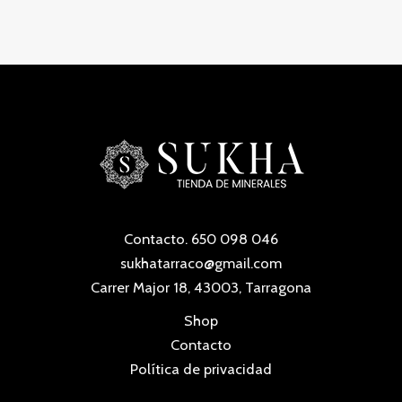
r
s
t
c
c
u
d
o
o
t
t
c
u
d
s
o
o
t
c
u
s
s
o
t
c
s
o
t
s
o
s
Contacto. 650 098 046
sukhatarraco@gmail.com
Carrer Major 18, 43003, Tarragona
Shop
Contacto
Política de privacidad