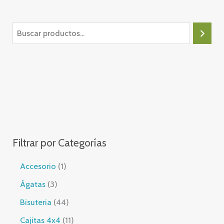
B
u
s
c
a
r
Filtrar por Categorías
1
Accesorio
1
p
3
Ágatas
3
r
p
4
Bisuteria
44
o
r
4
1
Cajitas 4x4
11